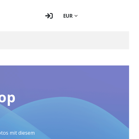
EUR
op
otos mit diesem