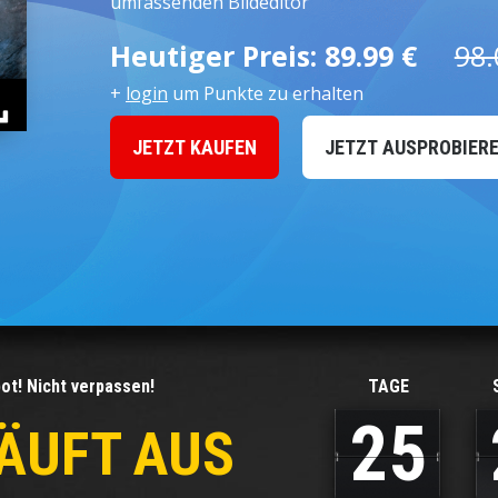
umfassenden Bildeditor
Heutiger Preis:
89.99 €
98.
+
login
um Punkte zu erhalten
JETZT KAUFEN
JETZT AUSPROBIER
ot! Nicht verpassen!
TAGE
2
5
ÄUFT AUS