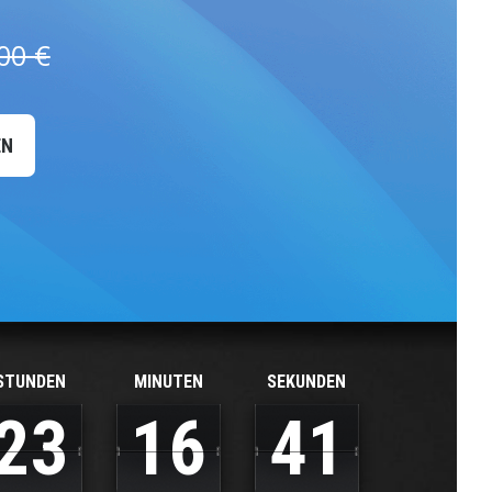
00 €
EN
STUNDEN
MINUTEN
SEKUNDEN
2
3
1
6
4
0