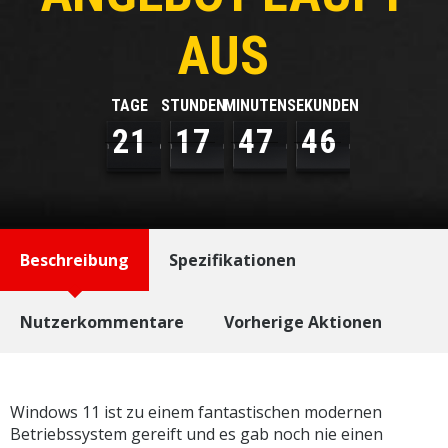
AUS
TAGE
STUNDEN
MINUTEN
SEKUNDEN
2
1
1
7
4
7
4
5
Beschreibung
Spezifikationen
Nutzerkommentare
Vorherige Aktionen
Windows 11 ist zu einem fantastischen modernen
Betriebssystem gereift und es gab noch nie einen