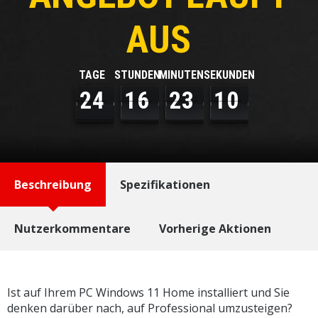
AUS
TAGE
STUNDEN
MINUTEN
SEKUNDEN
2
4
1
6
2
3
1
0
Beschreibung
Spezifikationen
Nutzerkommentare
Vorherige Aktionen
Ist auf Ihrem PC Windows 11 Home installiert und Sie
denken darüber nach, auf Professional umzusteigen?