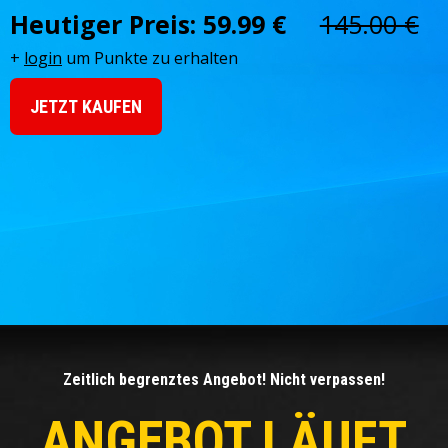
Heutiger Preis:
59.99 €
145.00 €
+
login
um Punkte zu erhalten
JETZT KAUFEN
Zeitlich begrenztes Angebot! Nicht verpassen!
ANGEBOT LÄUFT